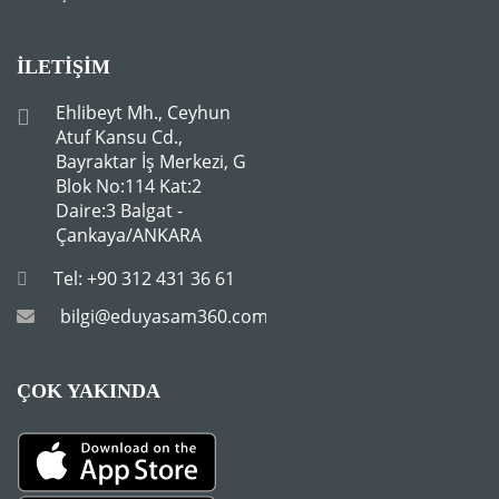
İLETIŞIM
Ehlibeyt Mh., Ceyhun
Atuf Kansu Cd.,
Bayraktar İş Merkezi, G
Blok No:114 Kat:2
Daire:3 Balgat -
Çankaya/ANKARA
Tel: +90 312 431 36 61
bilgi@eduyasam360.com.tr
ÇOK YAKINDA