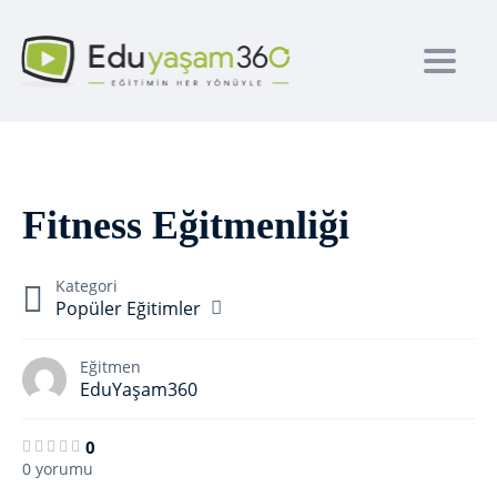
Toggl
Fitness Eğitmenliği
Kategori
Popüler Eğitimler
Eğitmen
EduYaşam360
0
0 yorumu