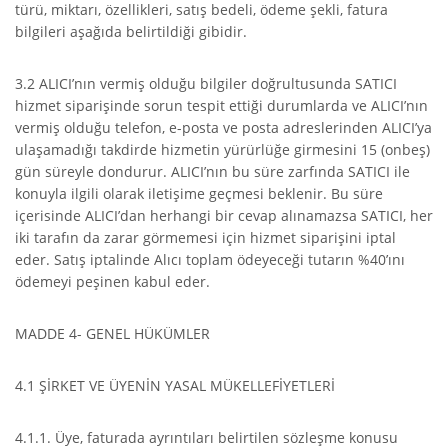
türü, miktarı, özellikleri, satış bedeli, ödeme şekli, fatura
bilgileri aşağıda belirtildiği gibidir.
3.2 ALICI’nın vermiş olduğu bilgiler doğrultusunda SATICI
hizmet siparişinde sorun tespit ettiği durumlarda ve ALICI’nın
vermiş olduğu telefon, e-posta ve posta adreslerinden ALICI’ya
ulaşamadığı takdirde hizmetin yürürlüğe girmesini 15 (onbeş)
gün süreyle dondurur. ALICI’nın bu süre zarfında SATICI ile
konuyla ilgili olarak iletişime geçmesi beklenir. Bu süre
içerisinde ALICI’dan herhangi bir cevap alınamazsa SATICI, her
iki tarafın da zarar görmemesi için hizmet siparişini iptal
eder. Satış iptalinde Alıcı toplam ödeyeceği tutarın %40’ını
ödemeyi peşinen kabul eder.
MADDE 4- GENEL HÜKÜMLER
4.1 ŞİRKET VE ÜYENİN YASAL MÜKELLEFİYETLERİ
4.1.1. Üye, faturada ayrıntıları belirtilen sözleşme konusu