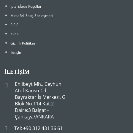
İptal&İade Koşulları
Mesafeli Satış Sözleşmesi
S.S.S.
KVKK
Gizlilik Politikası
İletişim
İLETIŞIM
Ehlibeyt Mh., Ceyhun
Atuf Kansu Cd.,
Bayraktar İş Merkezi, G
Blok No:114 Kat:2
Daire:3 Balgat -
Çankaya/ANKARA
Tel: +90 312 431 36 61