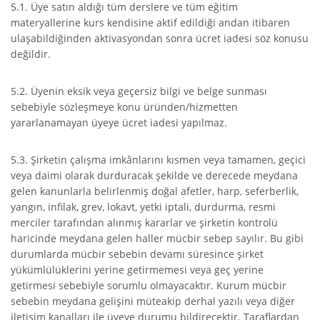
5.1. Üye satın aldığı tüm derslere ve tüm eğitim
materyallerine kurs kendisine aktif edildiği andan itibaren
ulaşabildiğinden aktivasyondan sonra ücret iadesi söz konusu
değildir.
5.2. Üyenin eksik veya geçersiz bilgi ve belge sunması
sebebiyle sözleşmeye konu üründen/hizmetten
yararlanamayan üyeye ücret iadesi yapılmaz.
5.3. Şirketin çalışma imkânlarını kısmen veya tamamen, geçici
veya daimi olarak durduracak şekilde ve derecede meydana
gelen kanunlarla belirlenmiş doğal afetler, harp, seferberlik,
yangın, infilak, grev, lokavt, yetki iptali, durdurma, resmi
merciler tarafından alınmış kararlar ve şirketin kontrolü
haricinde meydana gelen haller mücbir sebep sayılır. Bu gibi
durumlarda mücbir sebebin devamı süresince şirket
yükümlülüklerini yerine getirmemesi veya geç yerine
getirmesi sebebiyle sorumlu olmayacaktır. Kurum mücbir
sebebin meydana gelişini müteakip derhal yazılı veya diğer
iletişim kanalları ile üyeye durumu bildirecektir. Taraflardan