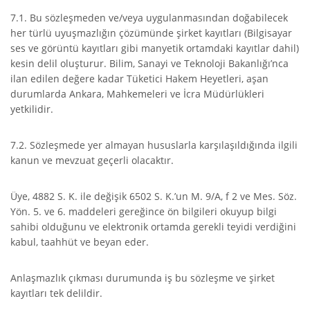
7.1. Bu sözleşmeden ve/veya uygulanmasından doğabilecek
her türlü uyuşmazlığın çözümünde şirket kayıtları (Bilgisayar
ses ve görüntü kayıtları gibi manyetik ortamdaki kayıtlar dahil)
kesin delil oluşturur. Bilim, Sanayi ve Teknoloji Bakanlığı’nca
ilan edilen değere kadar Tüketici Hakem Heyetleri, aşan
durumlarda Ankara, Mahkemeleri ve İcra Müdürlükleri
yetkilidir.
7.2. Sözleşmede yer almayan hususlarla karşılaşıldığında ilgili
kanun ve mevzuat geçerli olacaktır.
Üye, 4882 S. K. ile değişik 6502 S. K.’un M. 9/A, f 2 ve Mes. Söz.
Yön. 5. ve 6. maddeleri gereğince ön bilgileri okuyup bilgi
sahibi olduğunu ve elektronik ortamda gerekli teyidi verdiğini
kabul, taahhüt ve beyan eder.
Anlaşmazlık çıkması durumunda iş bu sözleşme ve şirket
kayıtları tek delildir.