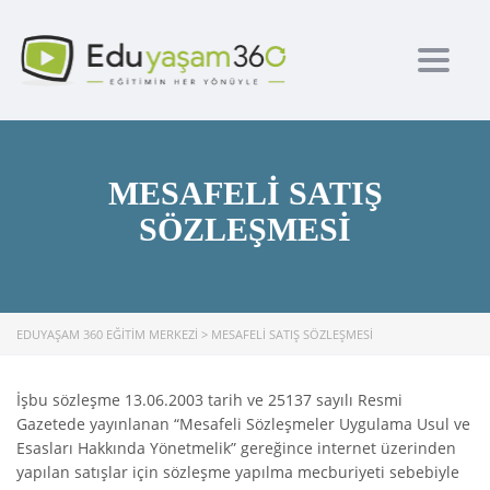
Toggl
MESAFELI SATIŞ
SÖZLEŞMESI
EDUYAŞAM 360 EĞITIM MERKEZI
>
MESAFELI SATIŞ SÖZLEŞMESI
İşbu sözleşme 13.06.2003 tarih ve 25137 sayılı Resmi
Gazetede yayınlanan “Mesafeli Sözleşmeler Uygulama Usul ve
Esasları Hakkında Yönetmelik” gereğince internet üzerinden
yapılan satışlar için sözleşme yapılma mecburiyeti sebebiyle