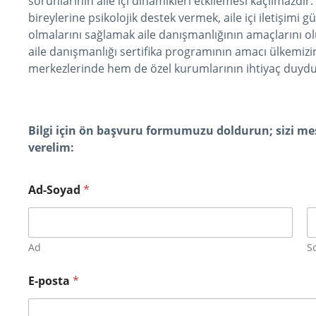
sorunlarının aile içi dinamikleri etkilemesi kaçılmazd
bireylerine psikolojik destek vermek, aile içi iletişimi g
olmalarını sağlamak aile danışmanlığının amaçlarını ol
aile danışmanlığı sertifika programının amacı ülkemizin
merkezlerinde hem de özel kurumlarının ihtiyaç duyduğ
Bilgi için ön başvuru formumuzu doldurun; sizi mesa
verelim:
Ad-Soyad
*
Ad
S
E-posta
*