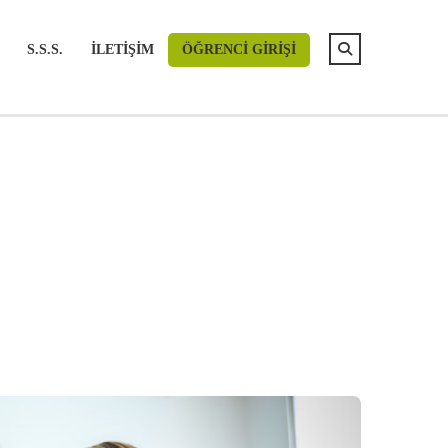
S.S.S.
İLETIŞIM
ÖĞRENCI GIRIŞI