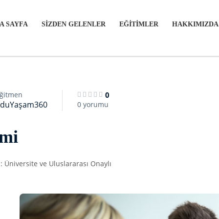
A SAYFA
SIZDEN GELENLER
EĞITIMLER
HAKKIMIZDA
ğitmen
0
EduYaşam360
0 yorumu
imi
: Üniversite ve Uluslararası Onaylı