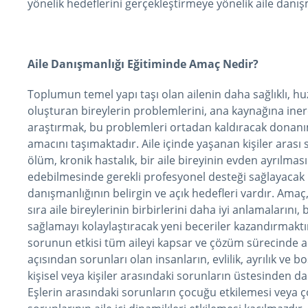
yönelik hedeflerini gerçekleştirmeye yönelik aile danı
Aile Danışmanlığı Eğitiminde Amaç Nedir?
Toplumun temel yapı taşı olan ailenin daha sağlıklı, hu
oluşturan bireylerin problemlerini, ana kaynağına inerek
araştırmak, bu problemleri ortadan kaldıracak donanıma
amacını taşımaktadır. Aile içinde yaşanan kişiler arası s
ölüm, kronik hastalık, bir aile bireyinin evden ayrılması
edebilmesinde gerekli profesyonel desteği sağlayacak m
danışmanlığının belirgin ve açık hedefleri vardır. Ama
sıra aile bireylerinin birbirlerini daha iyi anlamalarını, 
sağlamayı kolaylaştıracak yeni beceriler kazandırmaktır
sorunun etkisi tüm aileyi kapsar ve çözüm sürecinde ailen
açısından sorunları olan insanların, evlilik, ayrılık ve bo
kişisel veya kişiler arasındaki sorunların üstesinden d
Eşlerin arasındaki sorunların çocuğu etkilemesi veya çoc