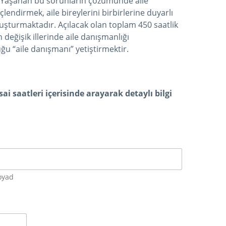
ır. Yaşanan bu sorunların çözümünde aile
üçlendirmek, aile bireylerini birbirlerine duyarlı
uşturmaktadır. Açılacak olan toplam 450 saatlik
 değişik illerinde aile danışmanlığı
u “aile danışmanı” yetiştirmektir.
i saatleri içerisinde arayarak detaylı bilgi
oyad