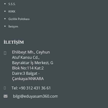
S.S.S.
KVKK
Gizlilik Politikası
İletişim
İLETIŞIM
Ehlibeyt Mh., Ceyhun
Atuf Kansu Cd.,
Bayraktar İş Merkezi, G
Blok No:114 Kat:2
Daire:3 Balgat -
Çankaya/ANKARA
Tel: +90 312 431 36 61
bilgi@eduyasam360.com.tr